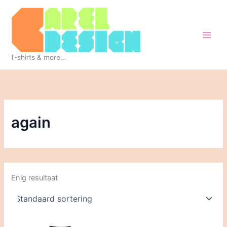
Ga
naar
de
inhoud
T-shirts & more…
again
Enig resultaat