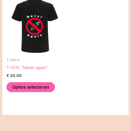
T-shirts
T-shirt “Never again”
€
30,00
Dit
Opties selecteren
product
heeft
meerdere
variaties.
Deze
optie