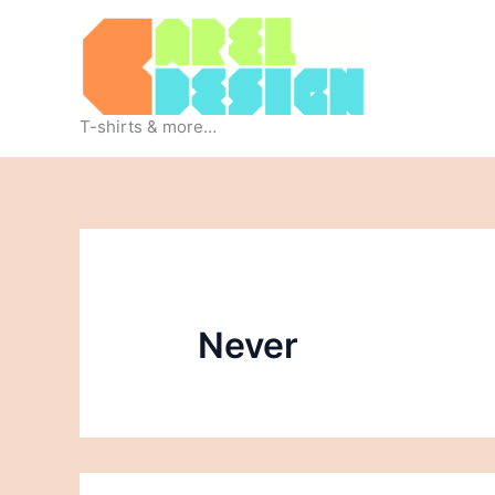
Ga
naar
de
inhoud
T-shirts & more…
Never